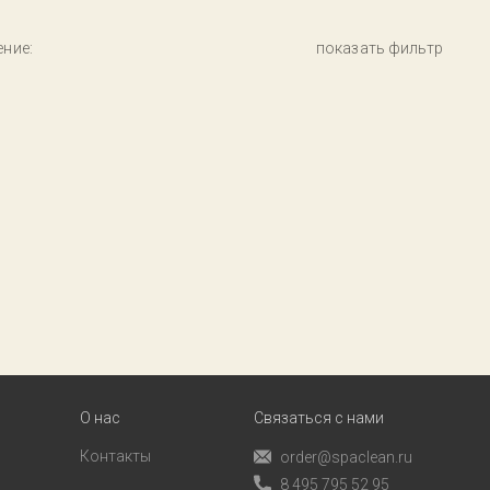
ние:
показать фильтр
О нас
Связаться с нами
Контакты
order@spaclean.ru
8 495 795 52 95