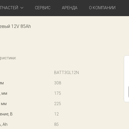
АПЧАСТЕЙ
СЕРВИС
АРЕНДА
О КОМПАНИИ
евый 12V 85Ah
ристики:
BATT3GL12N
мм
308
, мм
175
 мм
225
ние, В
12
, Ah
85