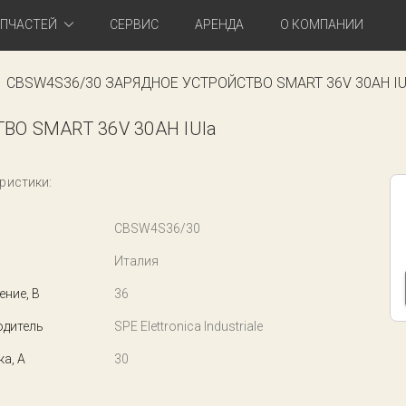
АПЧАСТЕЙ
СЕРВИС
АРЕНДА
О КОМПАНИИ
CBSW4S36/30 ЗАРЯДНОЕ УСТРОЙСТВО SMART 36V 30AH IU
О SMART 36V 30AH IUIa
ристики:
CBSW4S36/30
Италия
ние, В
36
одитель
SPE Elettronica Industriale
ка, А
30