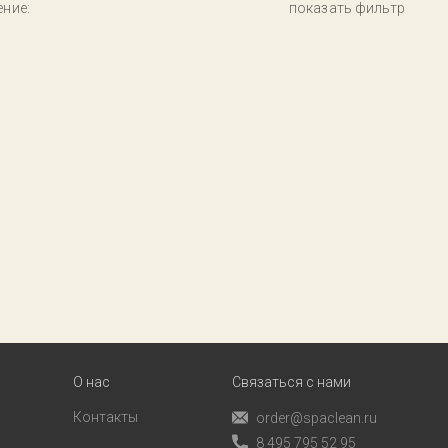
ние:
показать фильтр
О нас
Связаться с нами
Контакты
order@spaclean.ru
8 495 795 52 95