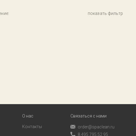
ние:
показать фильтр
О нас
Связаться с нами
Контакты
order@spaclean.ru
8 495 795 52 95