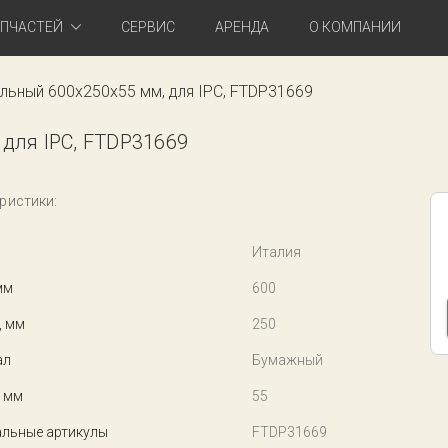
АПЧАСТЕЙ
СЕРВИС
АРЕНДА
О КОМПАНИИ
льный 600x250x55 мм, для IPC, FTDP31669
для IPC, FTDP31669
ристики:
Италия
мм
600
, мм
250
ал
Бумажный
 мм
55
льные артикулы
FTDP31669