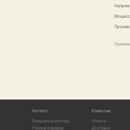
Напряже
Мощнос
Произв
Примене
Каталог
Клиентам
Вакуумные моторы
Оплата
Резина сквиджа
Доставка