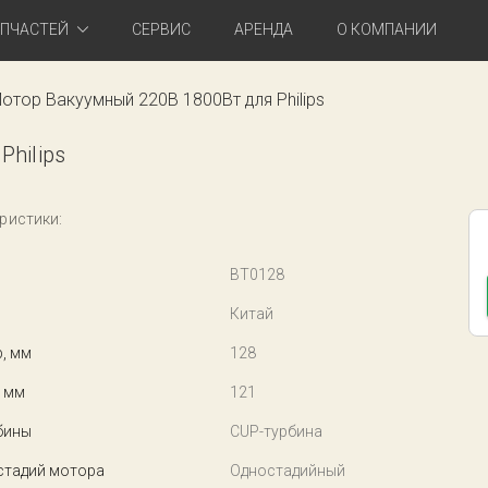
АПЧАСТЕЙ
СЕРВИС
АРЕНДА
О КОМПАНИИ
отор Вакуумный 220В 1800Вт для Philips
hilips
ристики:
BT0128
Китай
, мм
128
 мм
121
бины
CUP-турбина
стадий мотора
Одностадийный