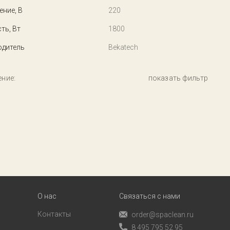
ние, В
220
ть, Вт
1800
одитель
Bekatech
ние:
показать фильтр
О нас
Связаться с нами
Контакты
order@spaclean.ru
8 495 795 52 95