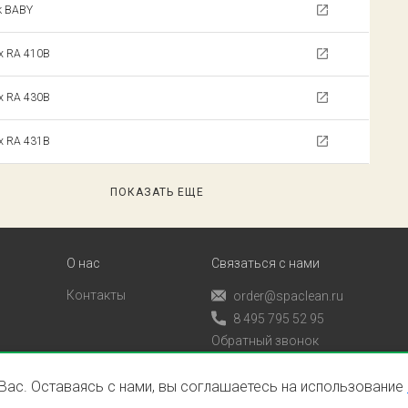
k BABY
ix RA 410B
ix RA 430B
ix RA 431B
ПОКАЗАТЬ ЕЩЕ
О нас
Связаться с нами
Контакты
order@spaclean.ru
8 495 795 52 95
Обратный звонок
 Вас. Оставаясь с нами, вы соглашаетесь на использование
фиденциальности и оферта
Пользовательское согл