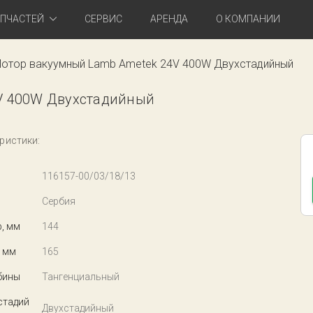
АПЧАСТЕЙ
СЕРВИС
АРЕНДА
О КОМПАНИИ
отор вакуумный Lamb Ametek 24V 400W Двухстадийный
V 400W Двухстадийный
ристики:
116157-00/03/18/13
Сербия
, мм
144
 мм
165
бины
Тангенциальный
стадий
Двухстадийный