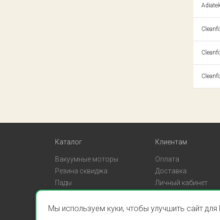
Adiate
Cleanf
Cleanf
Cleanf
Каталог
Клиентам
Вакуумные моторы
Оплата
Резина сквиджа
Доставка
Пады
Личный кабинет
Мы используем куки, чтобы улучшить сайт для
ООО «Спаклин» © 2026
Политика кон