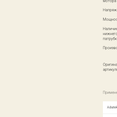
мотора
Напряже
Мощнос
Наличи
нижнег
патрубк
Произв
Оригин
артикул
Примене
Adiate