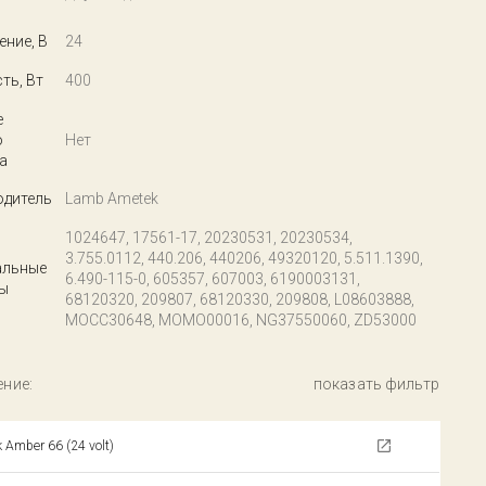
ние, В
24
ть, Вт
400
е
о
Нет
а
одитель
Lamb Ametek
1024647, 17561-17, 20230531, 20230534,
3.755.0112, 440.206, 440206, 49320120, 5.511.1390,
альные
6.490-115-0, 605357, 607003, 6190003131,
ы
68120320, 209807, 68120330, 209808, L08603888,
MOCC30648, MOMO00016, NG37550060, ZD53000
ние:
показать фильтр
k Amber 66 (24 volt)