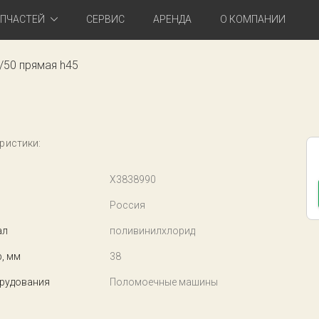
АПЧАСТЕЙ
СЕРВИС
АРЕНДА
О КОМПАНИИ
/50 прямая h45
ристики:
X3838990
Россия
ал
поливинилхлорид
, мм
38
рудования
Поломоечные машины