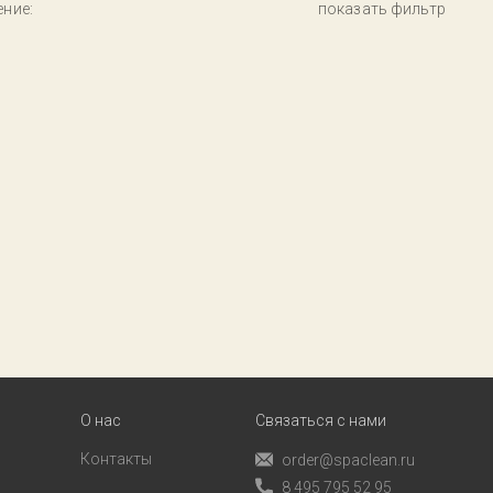
ние:
показать фильтр
О нас
Связаться с нами
Контакты
order@spaclean.ru
8 495 795 52 95