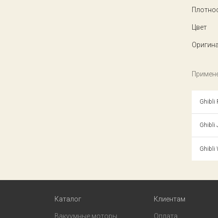
Плотнос
Цвет
Оригина
Примене
Ghibli
Ghibli
Ghibli
Каталог
Клиентам
Вакуумные моторы
Оплата