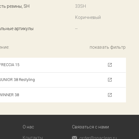
ть резины, SH
33SH
Коричневый
льные артикулы
--
ние:
показать фильтр
 FRECCIA 15
 JUNIOR 38 Restyling
 WINNER 38
О нас
Связаться с нами
Контакты
order@spaclean.ru