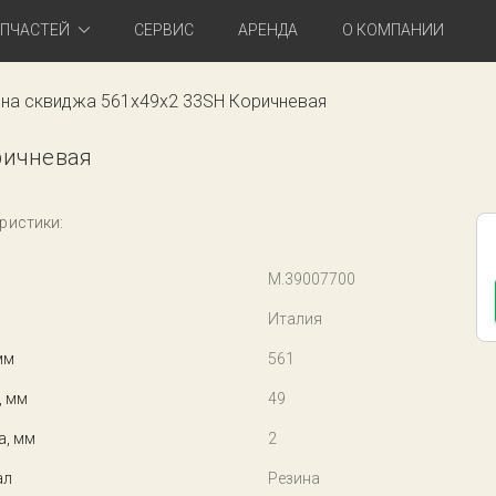
АПЧАСТЕЙ
СЕРВИС
АРЕНДА
О КОМПАНИИ
на сквиджа 561x49x2 33SH Коричневая
ричневая
ристики:
M.39007700
Италия
мм
561
, мм
49
а, мм
2
ал
Резина