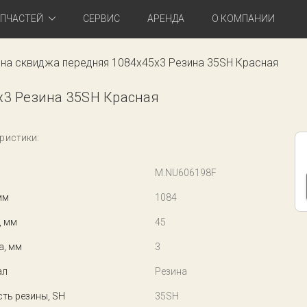
АПЧАСТЕЙ
СЕРВИС
АРЕНДА
О КОМПАНИИ
на сквиджа передняя 1084x45x3 Резина 35SH Красная
x3 Резина 35SH Красная
ристики:
M.NU606198F
мм
1084
, мм
45
а, мм
3
ал
Резина
ть резины, SH
35SH