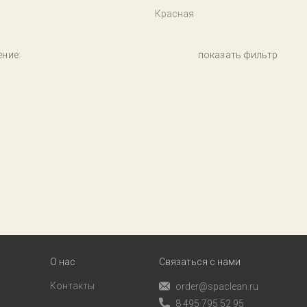
Красная
ние:
показать фильтр
О нас
Связаться с нами
Контакты
order@spaclean.ru
8 495 795 52 95