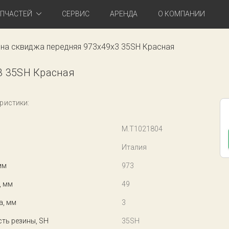
АПЧАСТЕЙ
СЕРВИС
АРЕНДА
О КОМПАНИИ
на сквиджа передняя 973x49x3 35SH Красная
3 35SH Красная
ристики:
M.T1021804
Италия
мм
973
, мм
49
а, мм
3
ть резины, SH
35SH