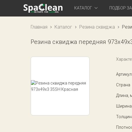
КАТАЛОГ
ПОДБОР З
Главная
Каталог
Резина сквиджа
Рези
Резина сквиджа передняя 973x49x
Характе
Артикул
Страна
Длина, 
Ширина
Толщин
Плотнос