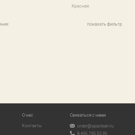
Красная
ние:
показать фильтр
О нас
Связаться с нами
Контакты
order@spaclean.ru
8 495 795 52 95