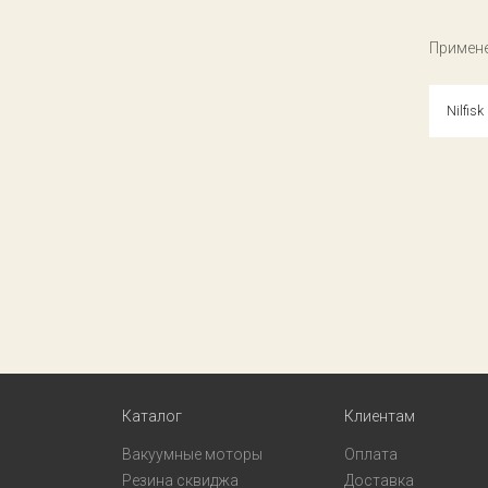
Примене
Nilfis
Каталог
Клиентам
Вакуумные моторы
Оплата
Резина сквиджа
Доставка