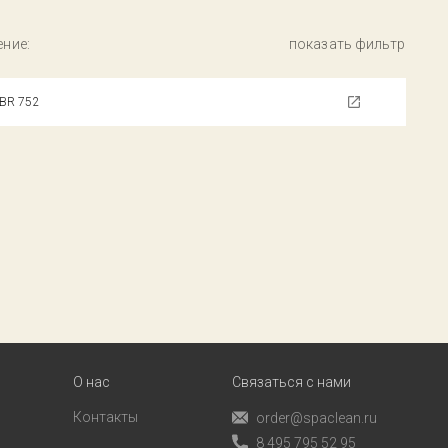
ние:
показать фильтр
k BR 752
О нас
Связаться с нами
Контакты
order@spaclean.ru
8 495 795 52 95