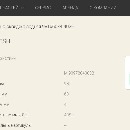
АПЧАСТЕЙ
СЕРВИС
АРЕНДА
О КОМПАНИИ
на сквиджа задняя 981x60x4 40SH
40SH
ристики:
M.9097804000B
мм
981
, мм
60
а, мм
4
ть резины, SH
40SH
льные артикулы
--