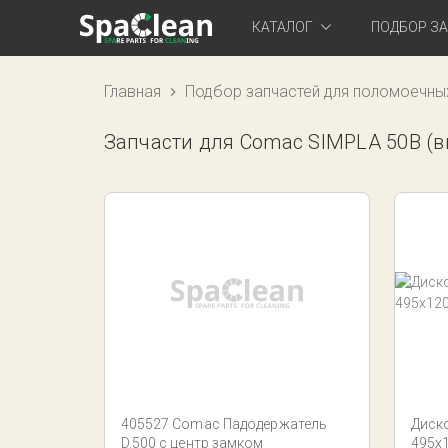
КАТАЛОГ
ПОДБОР З
Главная
Подбор запчастей для поломоечны
Запчасти для Comac SIMPLA 50B (в
405527 Comac Падодержатель
Диск
D.500 с центр замком
495х