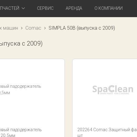
АПЧАСТЕЙ
СЕРВИС
АРЕНДА
О КОМПАНИИ
х машин
Comac
SIMPLA 50B (выпуска с 2009)
ыпуска с 2009)
овый падодержатель
202264 Comac Защитный фар
120,5мм
шт