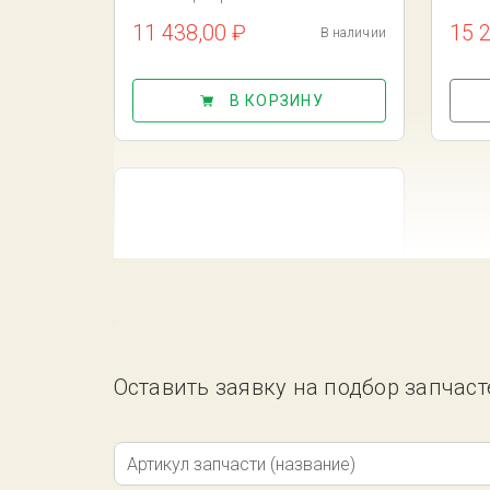
11 438,00 ₽
15 
В наличии
В КОРЗИНУ
Оставить заявку на подбор запчаст
119439-29 Вакуумный мотор, шт
25 401,60 ₽
Под заказ
Артикул запчасти (название)