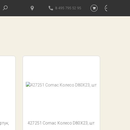
8 495 795 52 95
тук,
427251 Comac Колесо D80X23, шт