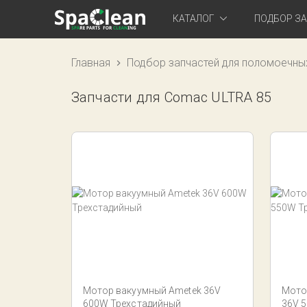
КАТАЛОГ
ПОДБОР З
Главная
Подбор запчастей для поломоечны
Запчасти для Comac ULTRA 85
Мотор вакуумный Ametek 36V
Мото
600W Трехстадийный
36V 