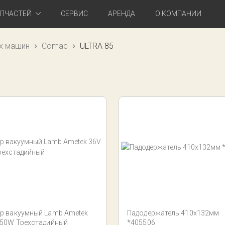
АПЧАСТЕЙ
СЕРВИС
АРЕНДА
О КОМПАНИИ
х машин
Comac
ULTRA 85
р вакуумный Lamb Ametek
Падодержатель 410х132мм
550W Трехстадийный
*405506