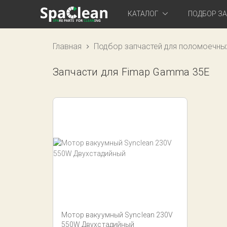
КАТАЛОГ
ПОДБОР З
Главная
Подбор запчастей для поломоечны
Запчасти для Fimap Gamma 35E
Мотор вакуумный Synclean 230V
550W Двухстадийный