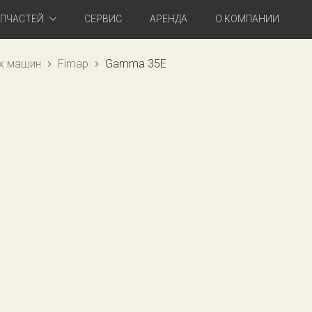
АПЧАСТЕЙ
СЕРВИС
АРЕНДА
О КОМПАНИИ
х машин
Fimap
Gamma 35E