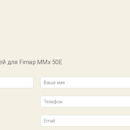
тей для Fimap MMx 50E
Ваше имя
Телефон
Email