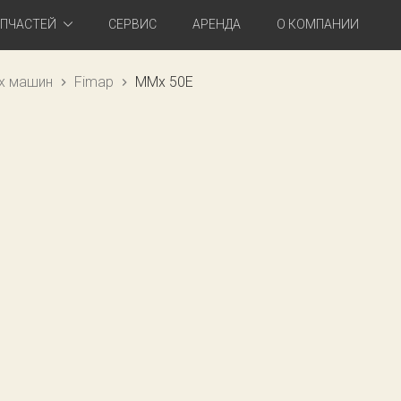
АПЧАСТЕЙ
СЕРВИС
АРЕНДА
О КОМПАНИИ
х машин
Fimap
MMx 50E