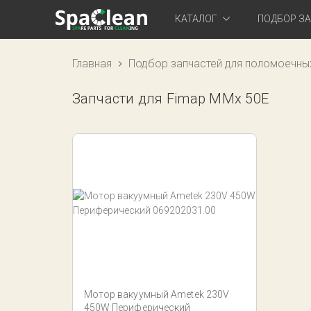
КАТАЛОГ
ПОДБОР З
Главная
Подбор запчастей для поломоечны
Запчасти для Fimap MMx 50E
Мотор вакуумный Ametek 230V
450W Периферический