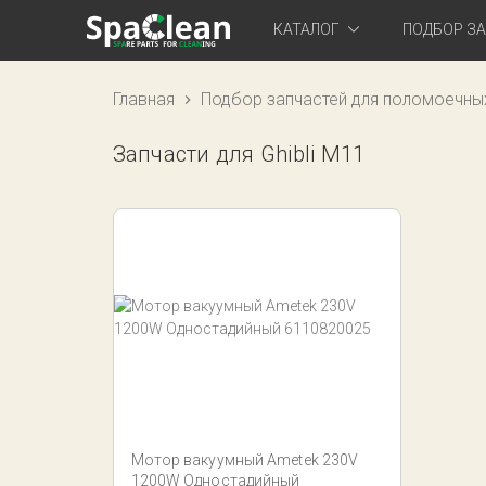
КАТАЛОГ
ПОДБОР З
Главная
Подбор запчастей для поломоечны
Запчасти для Ghibli M11
Мотор вакуумный Ametek 230V
1200W Одностадийный