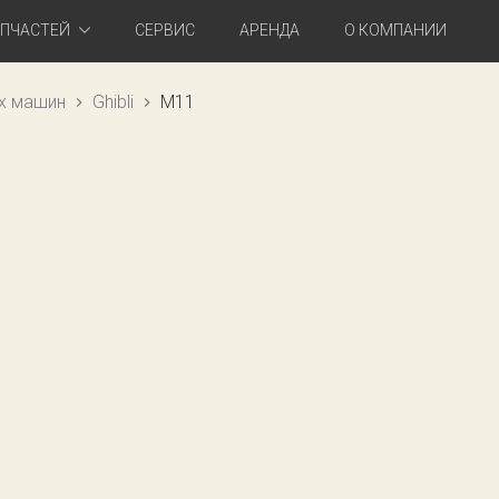
АПЧАСТЕЙ
СЕРВИС
АРЕНДА
О КОМПАНИИ
х машин
Ghibli
M11