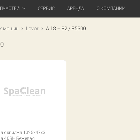
АПЧАСТЕЙ
СЕРВИС
АРЕНДА
О КОМПАНИИ
х машин
Lavor
A 18 – 82 / R5300
00
на сквиджа 1025x47x3
на 40SH Бежевая