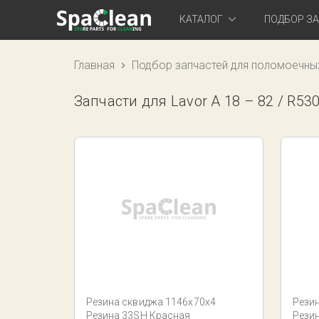
КАТАЛОГ
ПОДБОР З
Главная
Подбор запчастей для поломоечны
Запчасти для Lavor A 18 – 82 / R53
Резина сквиджа 1146x70x4
Рези
Резина 33SH Красная
Рези