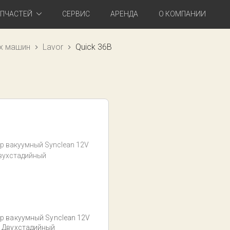
АПЧАСТЕЙ
СЕРВИС
АРЕНДА
О КОМПАНИИ
х машин
Lavor
Quick 36B
р вакуумный Synclean 12V
 Двухстадийный