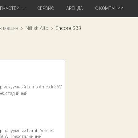
АПЧАСТЕЙ
СЕРВИС
АРЕНДА
О КОМПАНИИ
х машин
Nilfisk Alto
Encore S33
р вакуумный Lamb Ametek
550W Трехстадийный