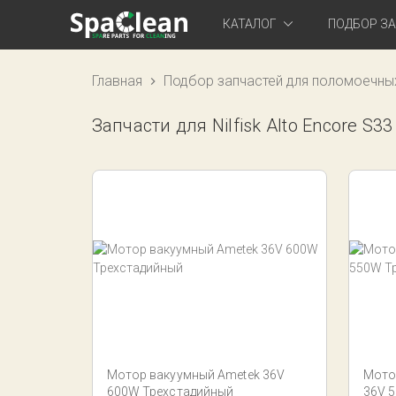
КАТАЛОГ
ПОДБОР З
Главная
Подбор запчастей для поломоечны
Запчасти для Nilfisk Alto Encore S33
Мотор вакуумный Ametek 36V
Мото
600W Трехстадийный
36V 