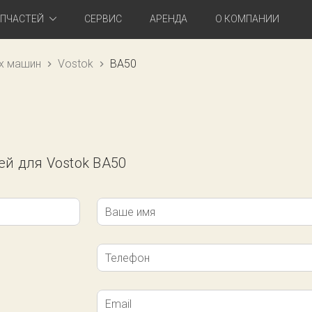
АПЧАСТЕЙ
СЕРВИС
АРЕНДА
О КОМПАНИИ
х машин
Vostok
BA50
ей для Vostok BA50
Ваше имя
Телефон
Email