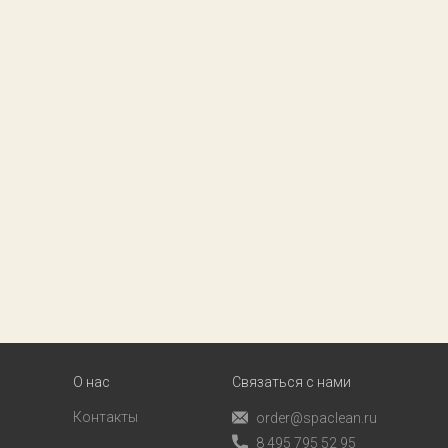
О нас
Связаться с нами
Контакты
order@spaclean.ru
8 495 795 52 95