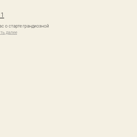
21
с о старте грандиозной
ть далее