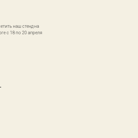
етить наш стенд на
ге с 18 по 20 апреля
1