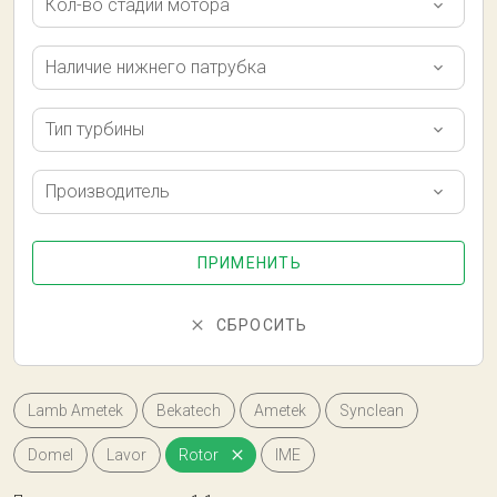
Кол-во стадий мотора
Наличие нижнего патрубка
Тип турбины
Производитель
ПРИМЕНИТЬ
СБРОСИТЬ
Lamb Ametek
Bekatech
Ametek
Synclean
Domel
Lavor
Rotor
IME