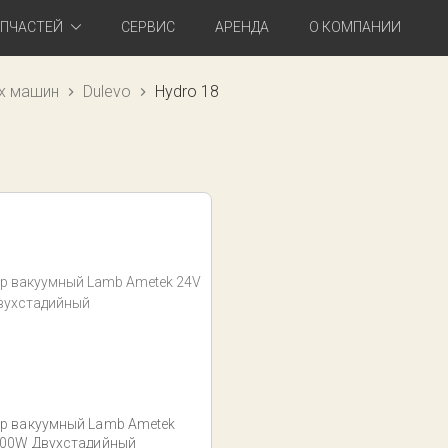
АПЧАСТЕЙ
СЕРВИС
АРЕНДА
О КОМПАНИИ
х машин
Dulevo
Hydro 18
р вакуумный Lamb Ametek
400W Двухстадийный