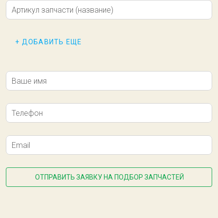
В КОРЗИНУ
Артикул запчасти (название)
+ ДОБАВИТЬ ЕЩЕ
Ваше имя
Телефон
Резина сквиджа передняя 690x44xПолиуретан
Email
2 583,00 ₽
В наличии
ОТПРАВИТЬ ЗАЯВКУ НА ПОДБОР ЗАПЧАСТЕЙ
В КОРЗИНУ