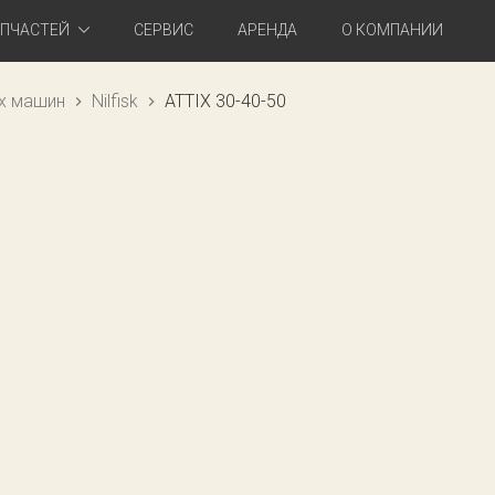
АПЧАСТЕЙ
СЕРВИС
АРЕНДА
О КОМПАНИИ
х машин
Nilfisk
ATTIX 30-40-50