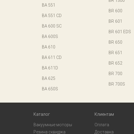
BR 1300
BA 551
BR 600
BA 551 CD
BR 601
BA 600 SC
BR 601 EDS
BA 600S
BR 650
BA 610
BR 651
BA 611 CD
BR 652
BA 611D
BR 700
BA 625
BR 700S
BA 650S
Каталог
Клиентам
Вакуумные моторы
Оплата
Резина сквиджа
Доставка