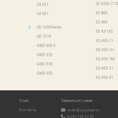
SC 6500 (11
CA 531
SC 800
CA 551
SC 900
G
GD 1000Series
SD 43-165
GD 1010
SQ 450-11
GWD 300 S
SQ 450-1H
GWD 320
SQ 450-1M
GWD 335
SQ 450-21
GWD 350
SQ 450-31
О нас
Связаться с нами
Контакты
order@spaclean.ru
8 495 795 52 95