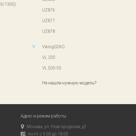
00/1300)
UZ876
UZ877
UZ878
V
VikingGDllO
VL 200
VL 500-50
Не нашли нужную модель?
Адрес и режим работы
Москва, ул. Новгородская, д1
пн-пт с 9:00 до 18:00