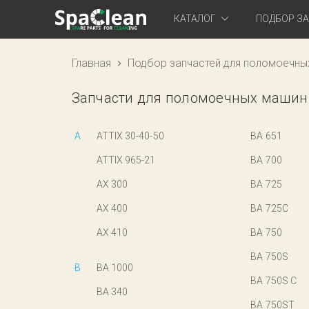
КАТАЛОГ
ПОДБОР З
Главная
Подбор запчастей для поломоечны
Запчасти для поломоечных машин N
A
ATTIX 30-40-50
BA 651
ATTIX 965-21
BA 700
AX 300
BA 725
AX 400
BA 725C
AX 410
BA 750
BA 750S
B
BA 1000
BA 750S C
BA 340
BA 750ST