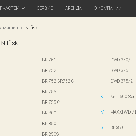
АПЧАСТЕЙ
СЕРВИС
АРЕНДА
О КОМПАНИИ
х машин
Nilfisk
ilfisk
BR 751
GWD 350/2
BR 752
GWD 375
BR 752-BR752 C
GWD 375/2
BR 755
K
King 500 Ser
BR 755 C
M
MAXXI WD 7
BR 800
BR 850
S
SB680
BR 850S