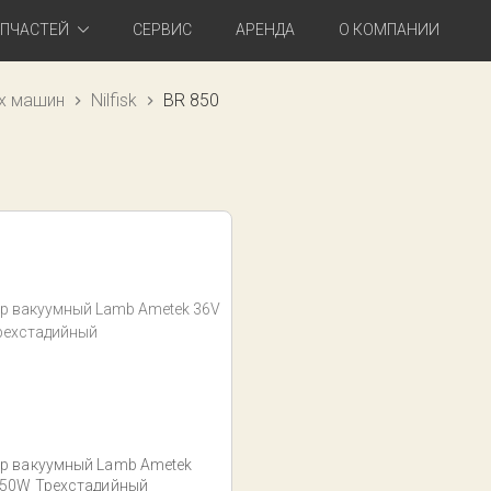
АПЧАСТЕЙ
СЕРВИС
АРЕНДА
О КОМПАНИИ
х машин
Nilfisk
BR 850
р вакуумный Lamb Ametek
550W Трехстадийный