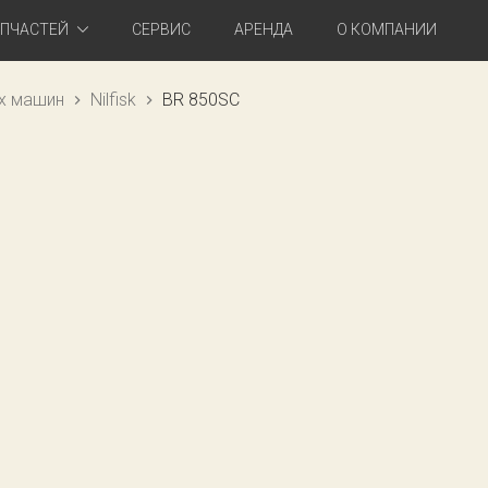
АПЧАСТЕЙ
СЕРВИС
АРЕНДА
О КОМПАНИИ
х машин
Nilfisk
BR 850SC