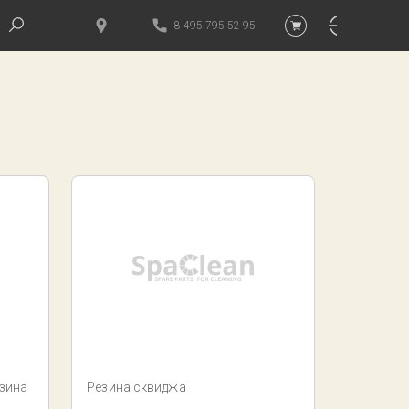
8 495 795 52 95
зина
Резина сквиджа