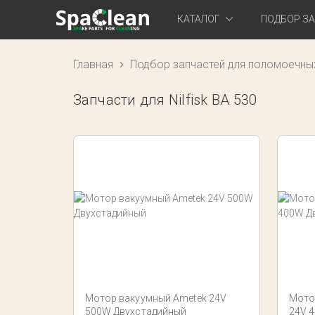
КАТАЛОГ
ПОДБОР З
Главная
Подбор запчастей для поломоечны
Запчасти для Nilfisk BA 530
Мотор вакуумный Ametek 24V
Мото
500W Двухстадийный
24V 