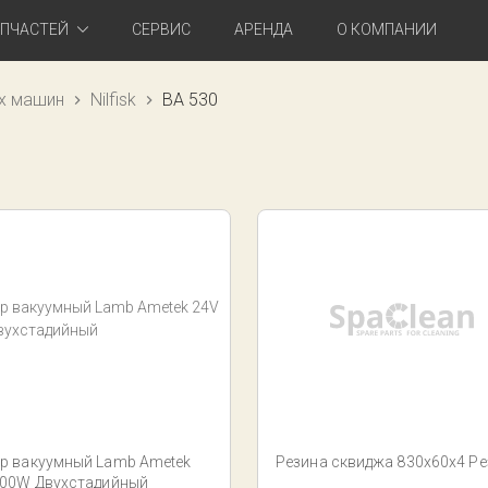
АПЧАСТЕЙ
СЕРВИС
АРЕНДА
О КОМПАНИИ
х машин
Nilfisk
BA 530
р вакуумный Lamb Ametek
Резина сквиджа 830x60x4 Ре
400W Двухстадийный